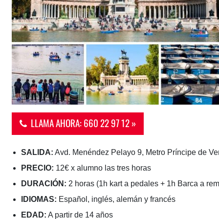
LLAMA AHORA: 660 22 97 12 »
SALIDA:
Avd. Menéndez Pelayo 9, Metro Príncipe de Ver
PRECIO:
12€ x alumno las tres horas
DURACIÓN:
2 horas (1h kart a pedales + 1h Barca a re
IDIOMAS:
Español, inglés, alemán y francés
EDAD:
A partir de 14 años