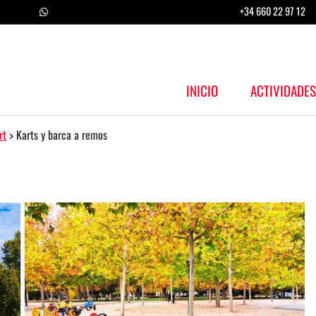
+34 660 22 97 12
INICIO
ACTIVIDADE
rt
>
Karts y barca a remos