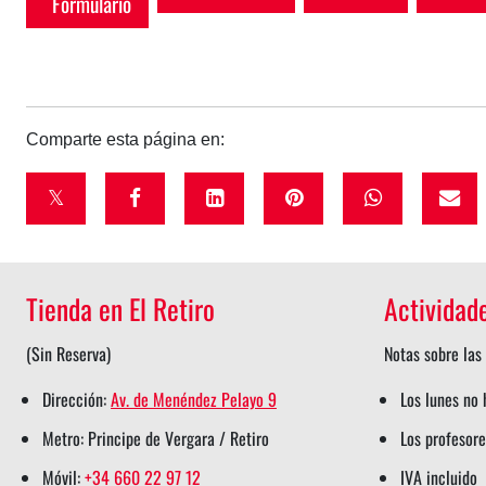
Formulario
Comparte esta página en:
t
f
l
p
w
w
a
i
i
h
i
c
n
n
a
Tienda en El Retiro
Actividad
t
e
k
t
t
t
b
e
e
s
(Sin Reserva)
Notas sobre las 
e
o
d
r
a
Dirección:
Av. de Menéndez Pelayo 9
Los lunes no
r
o
i
e
p
Metro: Principe de Vergara / Retiro
Los profesore
s
k
n
s
p
h
s
s
t
s
Móvil:
+34 660 22 97 12
IVA incluido