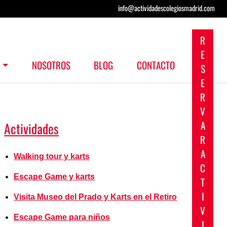
info@actividadescolegiosmadrid.com
R
E
S
NOSOTROS
BLOG
CONTACTO
S
E
R
V
A
Actividades
R
A
Walking tour y karts
C
Escape Game y karts
T
I
Visita Museo del Prado y Karts en el Retiro
V
Escape Game para niños
I