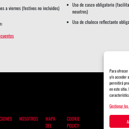
Uso de casco obligatorio (facilit
nes a viernes (festivos no incluidos)
nosotros)
Uso de chaleco reflectante oblig
n:
ecuentes
Para ofrecer 
y/o acceder a
permitirá pro
en este sitio
característic
Gestionar los
CIONES
NOSOTROS
MAPA
COOKIE
A
DEL
POLICY