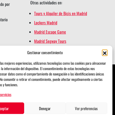
Otras actividades en:
ado por
Tours y Alquiler de Bicis en Madrid
atorio
Lockers Madrid
Madrid Escape Game
Madrid Segway Tours
Retiro Magic
Gestionar consentimiento
las mejores experiencias, utilizamos tecnologías como las cookies para almacenar
 la información del dispositivo. El consentimiento de estas tecnologías nos
cesar datos como el comportamiento de navegación o las identificaciones únicas
. No consentir o retirar el consentimiento, puede afectar negativamente a ciertas
as y funciones.
 servicios
Diseño Web por
danielmrey.com
ceptar
Denegar
Ver preferencias